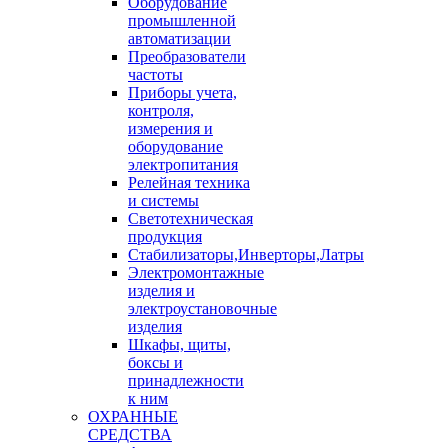
Оборудование
промышленной
автоматизации
Преобразователи
частоты
Приборы учета,
контроля,
измерения и
оборудование
электропитания
Релейная техника
и системы
Светотехническая
продукция
Стабилизаторы,Инверторы,Латры
Электромонтажные
изделия и
электроустановочные
изделия
Шкафы, щиты,
боксы и
принадлежности
к ним
ОХРАННЫЕ
СРЕДСТВА