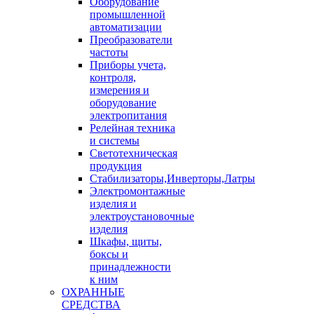
Оборудование
промышленной
автоматизации
Преобразователи
частоты
Приборы учета,
контроля,
измерения и
оборудование
электропитания
Релейная техника
и системы
Светотехническая
продукция
Стабилизаторы,Инверторы,Латры
Электромонтажные
изделия и
электроустановочные
изделия
Шкафы, щиты,
боксы и
принадлежности
к ним
ОХРАННЫЕ
СРЕДСТВА