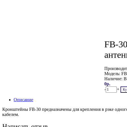
FB-30
антен
Производи
Модель:
FB-
Наличие:
В
0р.
-
+
Ку
Описание
Кронштейны FB-30 предназначены для крепления в рэке одног
кабелем.
Написать отзыв