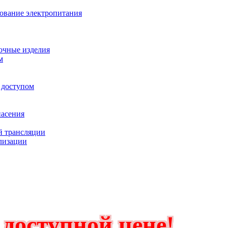
дование электропитания
очные изделия
м
 доступом
пасения
й трансляции
лизации
доступной цене!