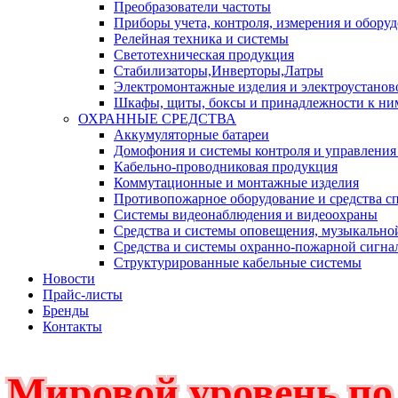
Преобразователи частоты
Приборы учета, контроля, измерения и обору
Релейная техника и системы
Светотехническая продукция
Стабилизаторы,Инверторы,Латры
Электромонтажные изделия и электроустанов
Шкафы, щиты, боксы и принадлежности к ни
ОХРАННЫЕ СРЕДСТВА
Аккумуляторные батареи
Домофония и системы контроля и управления
Кабельно-проводниковая продукция
Коммутационные и монтажные изделия
Противопожарное оборудование и средства с
Системы видеонаблюдения и видеоохраны
Средства и системы оповещения, музыкально
Средства и системы охранно-пожарной сигна
Структурированные кабельные системы
Новости
Прайс-листы
Бренды
Контакты
Мировой уровень по 