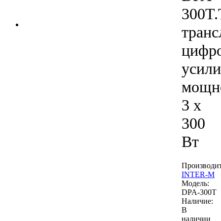
300T.
тран
цифр
усили
мощн
3 х
300
Вт
Производит
INTER-M
Модель:
DPA-300T
Наличие:
В
наличии