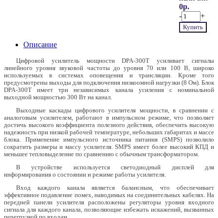
0р.
-
+
Купить
Описание
Цифровой усилитель мощности DPA-300T усиливает сигналы
линейного уровня звуковой частоты до уровня 70 или 100 В, широко
используемых в системах оповещения и трансляции. Кроме того
предусмотрены выходы для подключения низкоомной нагрузки (8 Ом). Блок
DPA-300T имеет три независимых канала усиления с номинальной
выходной мощностью 300 Вт на канал.
Выходные каскады цифрового усилителя мощности, в сравнении с
аналоговым усилителем, работают в импульсном режиме, что позволяет
достичь высокого коэффициента полезного действия, обеспечить высокую
надежность при низкой рабочей температуре, небольших габаритах и массе
блока. Применение импульсного источника питания (SMPS) позволило
сократить размеры и массу усилителя. SMPS имеет более высокий КПД и
меньшее тепловыделение по сравнению с обычным трансформатором.
В устройстве используется светодиодный дисплей для
информирования о состоянии и режиме работы усилителя.
Вход каждого канала является балансным, что обеспечивает
эффективное подавление помех, наводимых на соединительных кабелях. На
передней панели усилителя расположены регуляторы уровня входного
сигнала для каждого канала, позволяющие избежать искажений, вызванных
перегрузкой по входам.