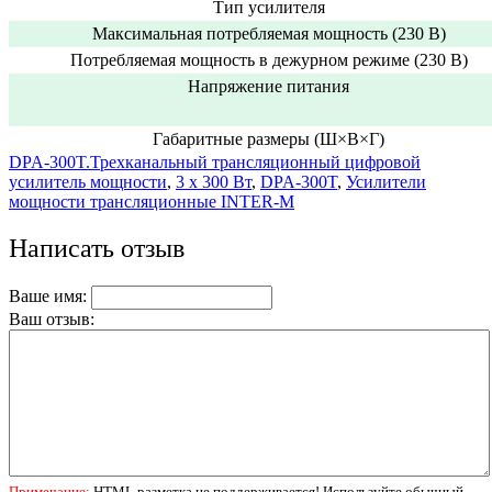
Тип усилителя
Максимальная потребляемая мощность (230 В)
Потребляемая мощность в дежурном режиме (230 В)
Напряжение питания
Габаритные размеры (Ш×В×Г)
DPA-300T.Трехканальный трансляционный цифровой
усилитель мощности
,
3 х 300 Вт
,
DPA-300T
,
Усилители
мощности трансляционные INTER-M
Написать отзыв
Ваше имя:
Ваш отзыв:
Примечание:
HTML разметка не поддерживается! Используйте обычный