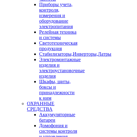
Приборы учета,
контроля,
измерения и
оборудование
электропитания
Релейная техника
и системы
Светотехническая
продукция
Стабилизаторы,Инверторы,Латры
Электромонтажные
изделия и
электроустановочные
изделия
Шкафы, щиты,
боксы и
принадлежности
к ним
ОХРАННЫЕ
СРЕДСТВА
Аккумуляторные
батареи
Домофония и
системы контроля
и управления