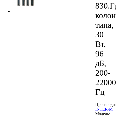
830.Г
колон
типа,
30
Вт,
96
дБ,
200-
22000
Гц
Производит
INTER-M
Модель: