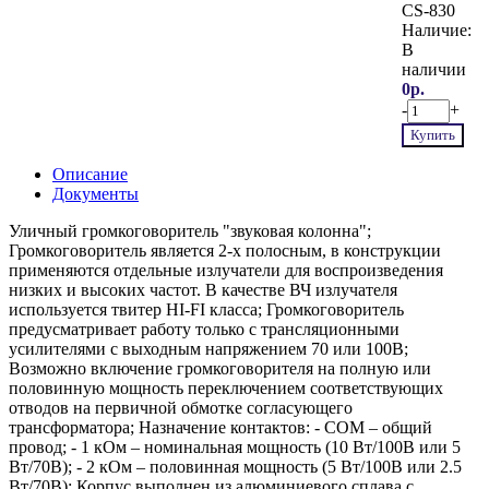
CS-830
Наличие:
В
наличии
0р.
-
+
Купить
Описание
Документы
Уличный громкоговоритель "звуковая колонна";
Громкоговоритель является 2-х полосным, в конструкции
применяются отдельные излучатели для воспроизведения
низких и высоких частот. В качестве ВЧ излучателя
используется твитер HI-FI класса; Громкоговоритель
предусматривает работу только с трансляционными
усилителями с выходным напряжением 70 или 100В;
Возможно включение громкоговорителя на полную или
половинную мощность переключением соответствующих
отводов на первичной обмотке согласующего
трансформатора; Назначение контактов: - COM – общий
провод; - 1 кОм – номинальная мощность (10 Вт/100В или 5
Вт/70В); - 2 кОм – половинная мощность (5 Вт/100В или 2.5
Вт/70В); Корпус выполнен из алюминиевого сплава с