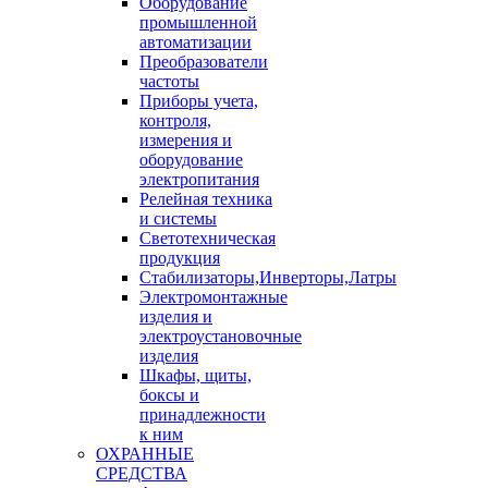
Оборудование
промышленной
автоматизации
Преобразователи
частоты
Приборы учета,
контроля,
измерения и
оборудование
электропитания
Релейная техника
и системы
Светотехническая
продукция
Стабилизаторы,Инверторы,Латры
Электромонтажные
изделия и
электроустановочные
изделия
Шкафы, щиты,
боксы и
принадлежности
к ним
ОХРАННЫЕ
СРЕДСТВА